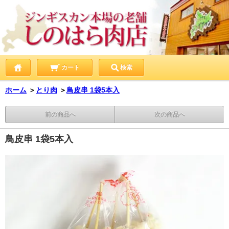
カート
検索
ホーム
＞
とり肉
＞
鳥皮串 1袋5本入
前の商品へ
次の商品へ
鳥皮串 1袋5本入